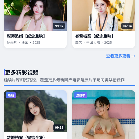
99:07
86:34
深海追缉【纪念重映】
暴雪档案【纪念重映】
纪录片 · 法国 · 2025
综艺 · 中国大陆 · 2025
查看更多更新 →
更多精彩视频
延续片库浏览路径，覆盖更多
最新国产电影
延展片单与同类华语佳作
热播
连载中
99:15
焚城档案（完结全集）