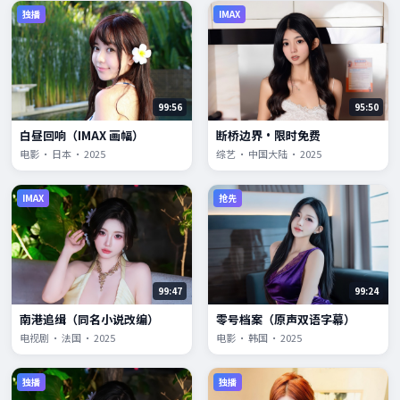
独播
IMAX
99:56
95:50
白昼回响（IMAX 画幅）
断桥边界·限时免费
电影 · 日本 · 2025
综艺 · 中国大陆 · 2025
IMAX
抢先
99:47
99:24
南港追缉（同名小说改编）
零号档案（原声双语字幕）
电视剧 · 法国 · 2025
电影 · 韩国 · 2025
独播
独播