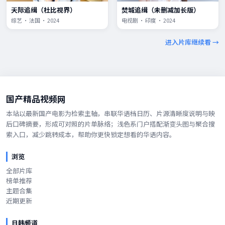
天际追缉（杜比视界）
焚城追缉（未删减加长版）
综艺 · 法国 · 2024
电视剧 · 印度 · 2024
进入片库继续看 →
国产精品视频网
本站以最新国产电影为检索主轴，串联华语档日历、片源清晰度说明与映
后口碑摘要，形成可对照的片单脉络；浅色系门户搭配渐变头图与聚合搜
索入口，减少跳转成本，帮助你更快锁定想看的华语内容。
浏览
全部片库
榜单推荐
主题合集
近期更新
日韩频道