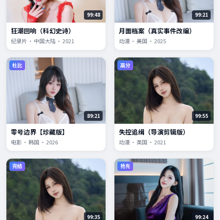
99:48
99:21
狂潮回响（科幻史诗）
月面档案（真实事件改编）
纪录片 · 中国大陆 · 2021
动漫 · 美国 · 2025
杜比
高分
89:21
99:55
零号边界【珍藏版】
失控追缉（导演剪辑版）
电影 · 韩国 · 2026
动漫 · 英国 · 2021
完结
抢先
99:35
99:24