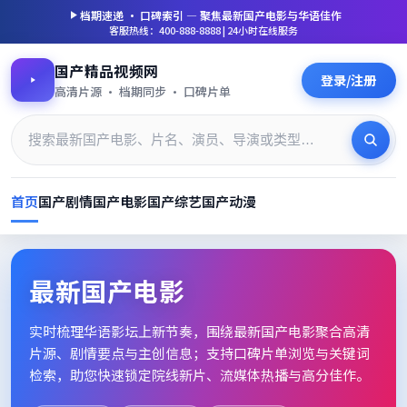
档期速递 · 口碑索引 — 聚焦
最新国产电影
与华语佳作
客服热线：400-888-8888 | 24小时在线服务
国产精品视频网
登录/注册
高清片源 · 档期同步 · 口碑片单
首页
国产剧情
国产电影
国产综艺
国产动漫
最新国产电影_高清片单档期速
最新国产电影
实时梳理华语影坛上新节奏，围绕
最新国产电影
聚合高清
片源、剧情要点与主创信息；支持口碑片单浏览与关键词
检索，助您快速锁定院线新片、流媒体热播与高分佳作。