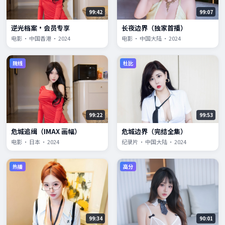
99:42
99:07
逆光档案·会员专享
长夜边界（独家首播）
电影 · 中国香港 · 2024
电影 · 中国大陆 · 2024
院线
杜比
99:22
99:53
危城追缉（IMAX 画幅）
危城边界（完结全集）
电影 · 日本 · 2024
纪录片 · 中国大陆 · 2024
热播
高分
99:34
90:01