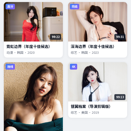
高分
完结
99:22
99:31
霓虹边界（年度十佳候选）
深海边界（年度十佳候选）
动漫 · 韩国 · 2020
综艺 · 韩国 · 2023
院线
4K
99:13
银翼档案（导演剪辑版）
综艺 · 美国 · 2019