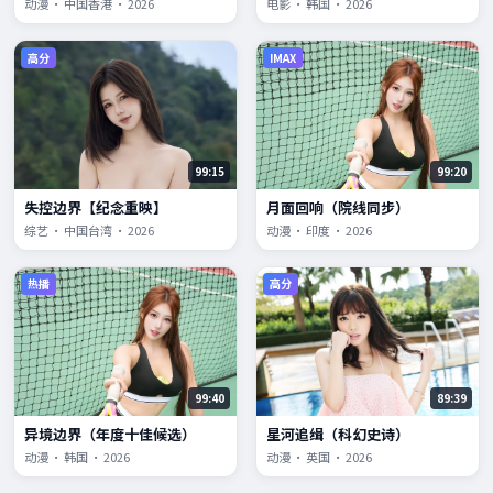
动漫 · 中国香港 · 2026
电影 · 韩国 · 2026
高分
IMAX
99:15
99:20
失控边界【纪念重映】
月面回响（院线同步）
综艺 · 中国台湾 · 2026
动漫 · 印度 · 2026
热播
高分
99:40
89:39
异境边界（年度十佳候选）
星河追缉（科幻史诗）
动漫 · 韩国 · 2026
动漫 · 英国 · 2026