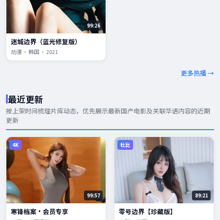
99:26
迷城边界（蓝光修复版）
动漫 · 韩国 · 2021
更多热播 →
最近更新
按上架时间梳理片库动态，优先展示
最新国产电影
及关联华语内容的近期
更新
4K
杜比
99:57
89:21
寒锋档案·会员专享
零号边界【珍藏版】